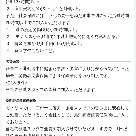
(28.125時間)以上。
２．雇用契約期間が2ヶ月１と1日以上。
また、社会保険には、下記の要件を満たす事で週の所定労働時間
20時間以上でご加入いただけます。
１． 週の所定労働時間が20時間以上。
２． モノリスから派遣で1年以上継続的に働く見込みがる。
３．賃金月額が8万8千円(106万円)以上。
４．昼間学生でないこと。
労災保険
仕事中・通勤途中に起きた事故・災害によりけがや病気になった
場合、労働者災害保険により保険給付を行う制度です。
<加入条件>
当社の派遣スタッフの皆様ご加入いただけます。
薬剤師賠償責任保険
モノリスでは、万が一に備え、派遣スタッフの皆さまに安心して
ご勤務いただけるよう会社として、薬剤師賠償責任保険に加入し
ております。
当社の派遣スッタフ全員を加入させていただきますので、1日だ
けの単発派遣勤務も対象となります。